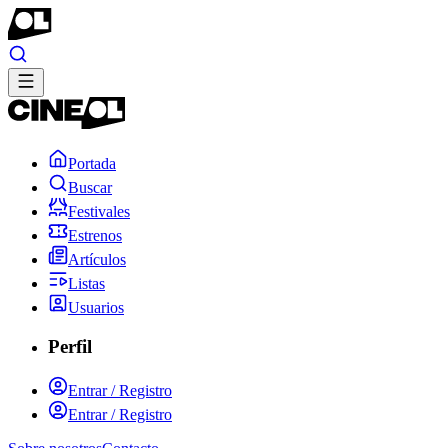
Portada
Buscar
Festivales
Estrenos
Artículos
Listas
Usuarios
Perfil
Entrar / Registro
Entrar / Registro