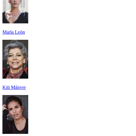
María León
Kiti Mánver