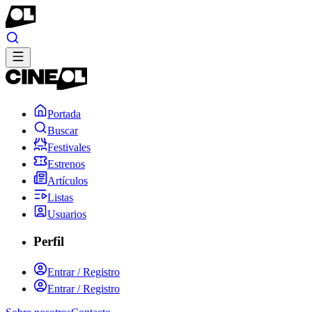
Portada
Buscar
Festivales
Estrenos
Artículos
Listas
Usuarios
Perfil
Entrar / Registro
Entrar / Registro