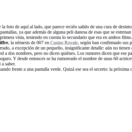
de la foto de aquí al lado, que parece recién salido de una cura de desin
pantallas, ya que además de alguna peli danesa de esas que se estrenan
primera vista, teniendo en cuenta lo secundario que era en ambos films.
ffre
, la némesis de 007 en
Casino Royale
, según han confirmado sus p
rrado, a excepción de un pequeño, insignificante detalle: aún no tienen
Lynd a dos nombres, pero no dicen quiénes. Los rumores dicen que ese p
i seguro. Y desde entonces se ha rumoreado el nombre de unas 60 actric
 a saber.
uando frente a una pantalla verde. Quizá ese sea el secreto: la próxima