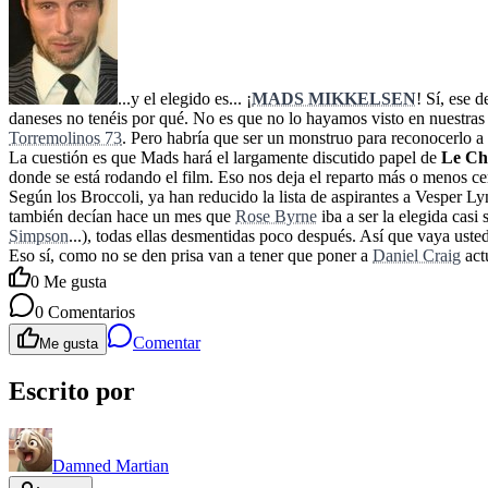
...y el elegido es... ¡
MADS MIKKELSEN
! Sí, ese 
daneses no tenéis por qué. No es que no lo hayamos visto en nuestras 
Torremolinos 73
. Pero habría que ser un monstruo para reconocerlo a 
La cuestión es que Mads hará el largamente discutido papel de
Le Chi
donde se está rodando el film. Eso nos deja el reparto más o menos ce
Según los Broccoli, ya han reducido la lista de aspirantes a Vesper 
también decían hace un mes que
Rose Byrne
iba a ser la elegida cas
Simpson
...), todas ellas desmentidas poco después. Así que vaya usted
Eso sí, como no se den prisa van a tener que poner a
Daniel Craig
act
0
Me gusta
0
Comentarios
Comentar
Me gusta
Escrito por
Damned Martian