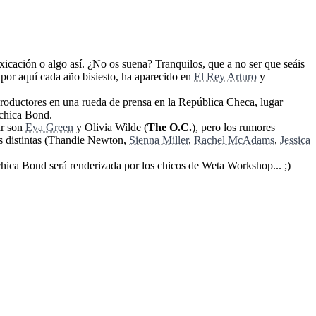
toxicación o algo así. ¿No os suena? Tranquilos, que a no ser que seáis
 por aquí cada año bisiesto, ha aparecido en
El Rey Arturo
y
roductores en una rueda de prensa en la República Checa, lugar
 chica Bond.
ar son
Eva Green
y Olivia Wilde (
The O.C.
), pero los rumores
es distintas (Thandie Newton,
Sienna Miller
,
Rachel McAdams
,
Jessica
 chica Bond será renderizada por los chicos de Weta Workshop... ;)