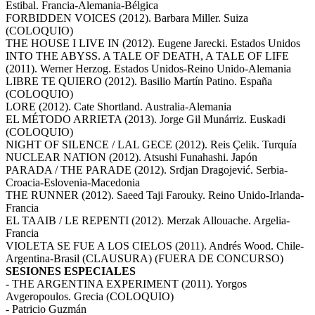
Estibal. Francia-Alemania-Bélgica
FORBIDDEN VOICES (2012). Barbara Miller. Suiza
(COLOQUIO)
THE HOUSE I LIVE IN (2012). Eugene Jarecki. Estados Unidos
INTO THE ABYSS. A TALE OF DEATH, A TALE OF LIFE
(2011). Werner Herzog. Estados Unidos-Reino Unido-Alemania
LIBRE TE QUIERO (2012). Basilio Martín Patino. España
(COLOQUIO)
LORE (2012). Cate Shortland. Australia-Alemania
EL MÉTODO ARRIETA (2013). Jorge Gil Munárriz. Euskadi
(COLOQUIO)
NIGHT OF SILENCE / LAL GECE (2012). Reis Çelik. Turquía
NUCLEAR NATION (2012). Atsushi Funahashi. Japón
PARADA / THE PARADE (2012). Srđjan Dragojević. Serbia-
Croacia-Eslovenia-Macedonia
THE RUNNER (2012). Saeed Taji Farouky. Reino Unido-Irlanda-
Francia
EL TAAIB / LE REPENTI (2012). Merzak Allouache. Argelia-
Francia
VIOLETA SE FUE A LOS CIELOS (2011). Andrés Wood. Chile-
Argentina-Brasil (CLAUSURA) (FUERA DE CONCURSO)
SESIONES ESPECIALES
- THE ARGENTINA EXPERIMENT (2011). Yorgos
Avgeropoulos. Grecia (COLOQUIO)
- Patricio Guzmán