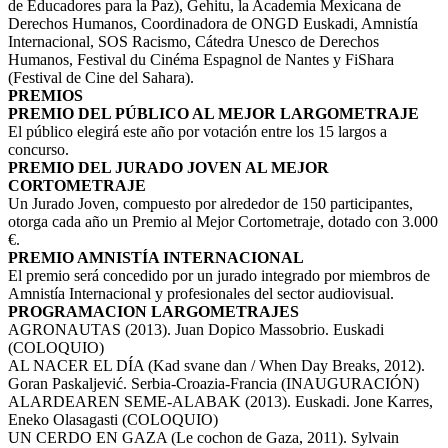
de Educadores para la Paz), Gehitu, la Academia Mexicana de
Derechos Humanos, Coordinadora de ONGD Euskadi, Amnistía
Internacional, SOS Racismo, Cátedra Unesco de Derechos
Humanos, Festival du Cinéma Espagnol de Nantes y FiShara
(Festival de Cine del Sahara).
PREMIOS
PREMIO DEL PÚBLICO AL MEJOR LARGOMETRAJE
El público elegirá este año por votación entre los 15 largos a
concurso.
PREMIO DEL JURADO JOVEN AL MEJOR
CORTOMETRAJE
Un Jurado Joven, compuesto por alrededor de 150 participantes,
otorga cada año un Premio al Mejor Cortometraje, dotado con 3.000
€.
PREMIO AMNISTÍA INTERNACIONAL
El premio será concedido por un jurado integrado por miembros de
Amnistía Internacional y profesionales del sector audiovisual.
PROGRAMACION LARGOMETRAJES
AGRONAUTAS (2013). Juan Dopico Massobrio. Euskadi
(COLOQUIO)
AL NACER EL DÍA (Kad svane dan / When Day Breaks, 2012).
Goran Paskaljević. Serbia-Croazia-Francia (INAUGURACIÓN)
ALARDEAREN SEME-ALABAK (2013). Euskadi. Jone Karres,
Eneko Olasagasti (COLOQUIO)
UN CERDO EN GAZA (Le cochon de Gaza, 2011). Sylvain