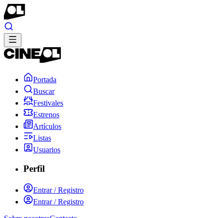
Portada
Buscar
Festivales
Estrenos
Artículos
Listas
Usuarios
Perfil
Entrar / Registro
Entrar / Registro