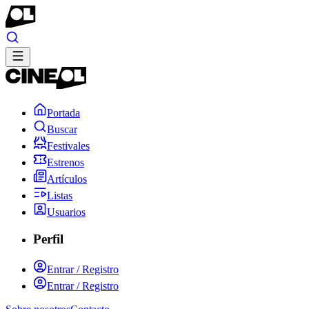
Portada
Buscar
Festivales
Estrenos
Artículos
Listas
Usuarios
Perfil
Entrar / Registro
Entrar / Registro