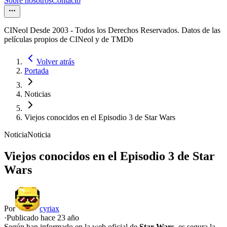
Sobre nosotros
Contacto
CINeol Desde 2003 - Todos los Derechos Reservados. Datos de las
películas propios de CINeol y de TMDb
Volver atrás
Portada
Noticias
Viejos conocidos en el Episodio 3 de Star Wars
Noticia
Noticia
Viejos conocidos en el Episodio 3 de Star
Wars
Por
cyriax
·
Publicado hace
23 año
Según han informado en la web oficial de
Star Wars
, es segura la