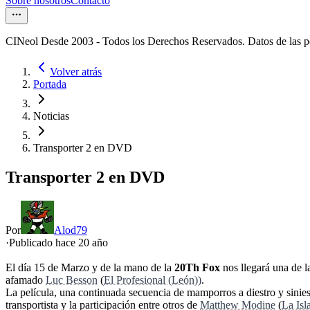
Sobre nosotros
Contacto
CINeol Desde 2003 - Todos los Derechos Reservados. Datos de las 
Volver atrás
Portada
Noticias
Transporter 2 en DVD
Transporter 2 en DVD
Por
Alod79
·
Publicado hace
20 año
El día 15 de Marzo y de la mano de la
20Th Fox
nos llegará una de l
afamado
Luc Besson
(
El Profesional (León))
.
La película, una continuada secuencia de mamporros a diestro y sinies
transportista y la participación entre otros de
Matthew Modine
(
La Isl