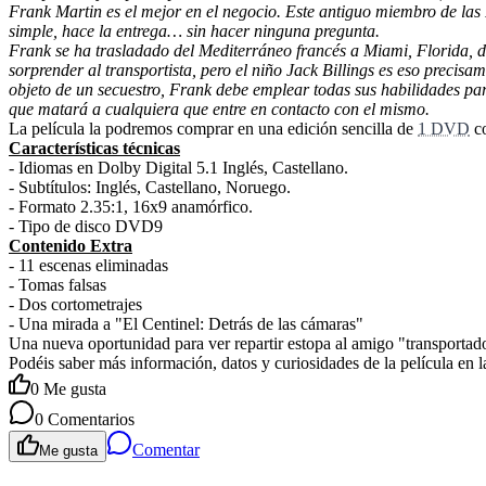
Frank Martin es el mejor en el negocio. Este antiguo miembro de las
simple, hace la entrega… sin hacer ninguna pregunta.
Frank se ha trasladado del Mediterráneo francés a Miami, Florida,
sorprender al transportista, pero el niño Jack Billings es eso precis
objeto de un secuestro, Frank debe emplear todas sus habilidades par
que matará a cualquiera que entre en contacto con el mismo.
La película la podremos comprar en una edición sencilla de
1 DVD
co
Características técnicas
- Idiomas en Dolby Digital 5.1 Inglés, Castellano.
- Subtítulos: Inglés, Castellano, Noruego.
- Formato 2.35:1, 16x9 anamórfico.
- Tipo de disco DVD9
Contenido Extra
- 11 escenas eliminadas
- Tomas falsas
- Dos cortometrajes
- Una mirada a "El Centinel: Detrás de las cámaras"
Una nueva oportunidad para ver repartir estopa al amigo "transportado
Podéis saber más información, datos y curiosidades de la película en 
0
Me gusta
0
Comentarios
Comentar
Me gusta