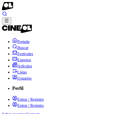
Portada
Buscar
Festivales
Estrenos
Artículos
Listas
Usuarios
Perfil
Entrar / Registro
Entrar / Registro