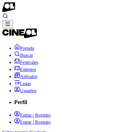
Portada
Buscar
Festivales
Estrenos
Artículos
Listas
Usuarios
Perfil
Entrar / Registro
Entrar / Registro