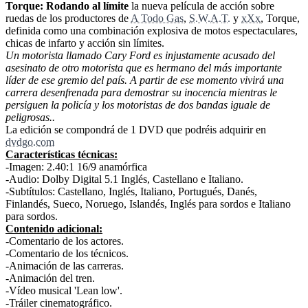
Torque: Rodando al límite
la nueva película de acción sobre
ruedas de los productores de
A Todo Gas
,
S.W.A.T.
y
xXx
, Torque,
definida como una combinación explosiva de motos espectaculares,
chicas de infarto y acción sin límites.
Un motorista llamado Cary Ford es injustamente acusado del
asesinato de otro motorista que es hermano del más importante
líder de ese gremio del país. A partir de ese momento vivirá una
carrera desenfrenada para demostrar su inocencia mientras le
persiguen la policía y los motoristas de dos bandas iguale de
peligrosas..
La edición se compondrá de 1 DVD que podréis adquirir en
dvdgo.com
Características técnicas:
-Imagen: 2.40:1 16/9 anamórfica
-Audio: Dolby Digital 5.1 Inglés, Castellano e Italiano.
-Subtítulos: Castellano, Inglés, Italiano, Portugués, Danés,
Finlandés, Sueco, Noruego, Islandés, Inglés para sordos e Italiano
para sordos.
Contenido adicional:
-Comentario de los actores.
-Comentario de los técnicos.
-Animación de las carreras.
-Animación del tren.
-Vídeo musical 'Lean low'.
-Tráiler cinematográfico.