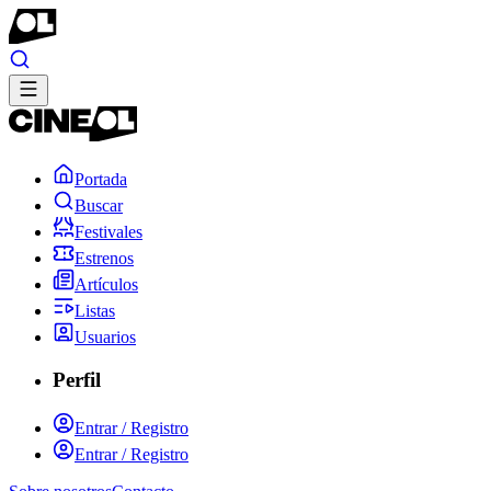
Portada
Buscar
Festivales
Estrenos
Artículos
Listas
Usuarios
Perfil
Entrar / Registro
Entrar / Registro