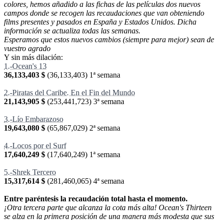
colores, hemos añadido a las fichas de las películas dos nuevos
campos donde se recogen las recaudaciones que van obteniendo
films presentes y pasados en España y Estados Unidos. Dicha
información se actualiza todas las semanas.
Esperamos que estos nuevos cambios (siempre para mejor) sean de
vuestro agrado
Y sin más dilación:
1.-Ocean's 13
36,133,403 $
(
36,133,403
) 1ª semana
2.-Piratas del Caribe. En el Fin del Mundo
21,143,905 $
(
253,441,723
) 3ª semana
3.-Lío Embarazoso
19,643,080 $
(
65,867,029
) 2ª semana
4.-Locos por el Surf
17,640,249 $
(
17,640,249
) 1ª semana
5.-Shrek Tercero
15,317,614 $
(
281,460,065
) 4ª semana
Entre paréntesis la recaudación total hasta el momento.
¡Otra tercera parte que alcanza la cota más alta! Ocean's Thirteen
se alza en la primera posición de una manera más modesta que sus