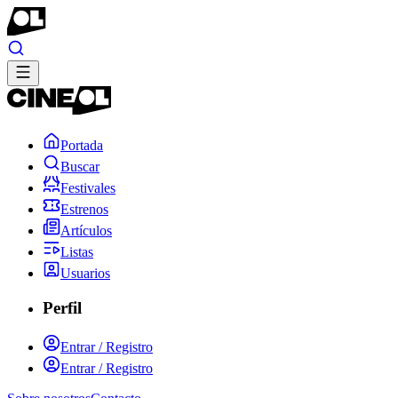
Portada
Buscar
Festivales
Estrenos
Artículos
Listas
Usuarios
Perfil
Entrar / Registro
Entrar / Registro