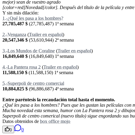
mejor) sean de vuestro agrado
[color=red]Novedad[/color]. Después del título de la película y ent
Y sin más dilación:
1.-¿Qué les pasa a los hombres?
27,785,487 $
(
27,785,487
) 1ª semana
2.-Venganza
(
Trailer en español
)
20,547,346 $
(
53,610,944
) 2ª semana
3.-Los Mundos de Coraline
(
Trailer en español
)
16,849,640 $
(
16,849,640
) 1ª semana
4.-La Pantera rosa 2
(
Trailer en español
)
11,588,150 $
(
11,588,150
) 1ª semana
5.-Superpoli de centro comercial
10,884,825 $
(
96,886,687
) 4ª semana
Entre paréntesis la recaudación total hasta el momento.
¿Qué les pasa a los hombres? Pues que les gustan las películas con m
Mucha novedad esta semana, humor con La Pantera rosa 2 y dibujos 
Superpoli de centro comerical (nuevo título) sigue engordando sus bu
Datos obtenidos de
box office mojo
0
0