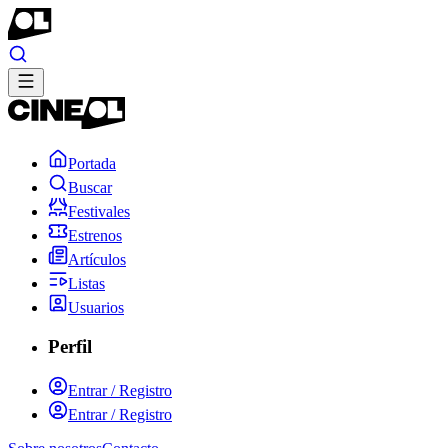
Portada
Buscar
Festivales
Estrenos
Artículos
Listas
Usuarios
Perfil
Entrar / Registro
Entrar / Registro