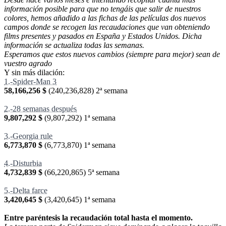
información posible para que no tengáis que salir de nuestros
colores, hemos añadido a las fichas de las películas dos nuevos
campos donde se recogen las recaudaciones que van obteniendo
films presentes y pasados en España y Estados Unidos. Dicha
información se actualiza todas las semanas.
Esperamos que estos nuevos cambios (siempre para mejor) sean de
vuestro agrado
Y sin más dilación:
1.-Spider-Man 3
58,166,256 $
(
240,236,828
) 2ª semana
2.-28 semanas después
9,807,292 $
(
9,807,292
) 1ª semana
3.-Georgia rule
6,773,870 $
(
6,773,870
) 1ª semana
4.-Disturbia
4,732,839 $
(
66,220,865
) 5ª semana
5.-Delta farce
3,420,645 $
(
3,420,645
) 1ª semana
Entre paréntesis la recaudación total hasta el momento.