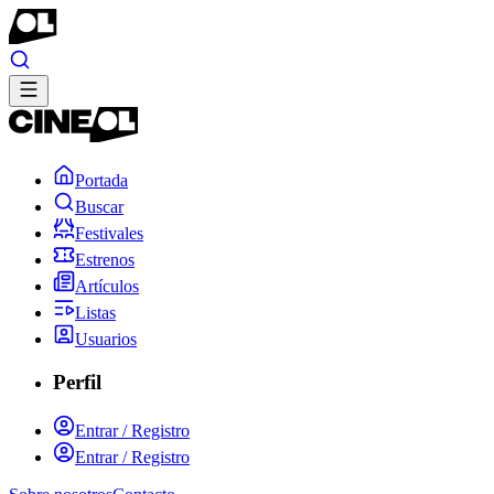
Portada
Buscar
Festivales
Estrenos
Artículos
Listas
Usuarios
Perfil
Entrar / Registro
Entrar / Registro