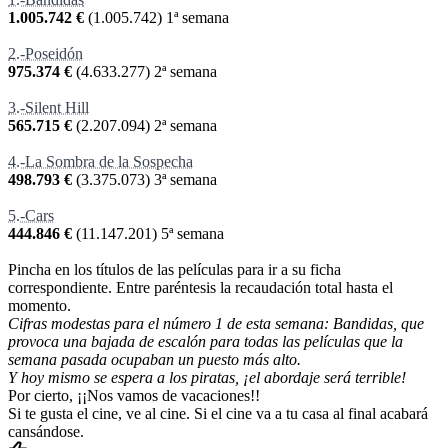
1.005.742 €
(
1.005.742
) 1ª semana
2.-Poseidón
975.374 €
(
4.633.277
) 2ª semana
3.-Silent Hill
565.715 €
(
2.207.094
) 2ª semana
4.-La Sombra de la Sospecha
498.793 €
(
3.375.073
) 3ª semana
5.-Cars
444.846 €
(
11.147.201
) 5ª semana
Pincha en los títulos de las películas para ir a su ficha
correspondiente. Entre paréntesis la recaudación total hasta el
momento.
Cifras modestas para el número 1 de esta semana: Bandidas, que
provoca una bajada de escalón para todas las películas que la
semana pasada ocupaban un puesto más alto.
Y hoy mismo se espera a los piratas, ¡el abordaje será terrible!
Por cierto, ¡¡Nos vamos de vacaciones!!
Si te gusta el cine, ve al cine. Si el cine va a tu casa al final acabará
cansándose.