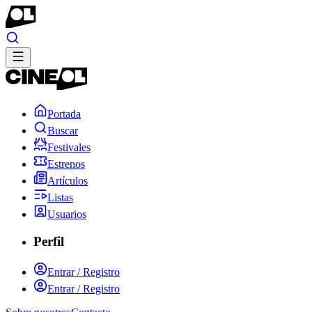
Portada
Buscar
Festivales
Estrenos
Artículos
Listas
Usuarios
Perfil
Entrar / Registro
Entrar / Registro