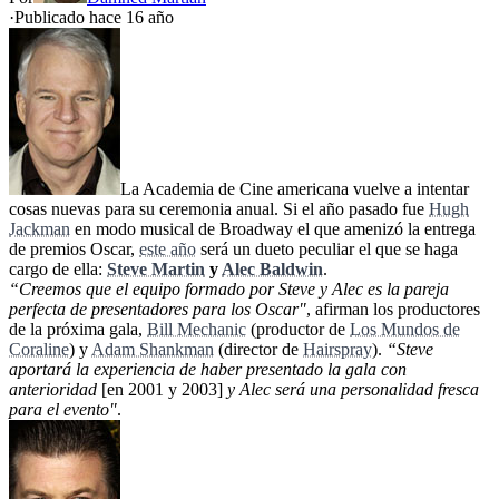
·
Publicado hace
16 año
La Academia de Cine americana vuelve a intentar
cosas nuevas para su ceremonia anual. Si el año pasado fue
Hugh
Jackman
en modo musical de Broadway el que amenizó la entrega
de premios Oscar,
este año
será un dueto peculiar el que se haga
cargo de ella:
Steve Martin
y
Alec Baldwin
.
“Creemos que el equipo formado por Steve y Alec es la pareja
perfecta de presentadores para los Oscar"
, afirman los productores
de la próxima gala,
Bill Mechanic
(productor de
Los Mundos de
Coraline
) y
Adam Shankman
(director de
Hairspray
).
“Steve
aportará la experiencia de haber presentado la gala con
anterioridad
[en 2001 y 2003]
y Alec será una personalidad fresca
para el evento"
.