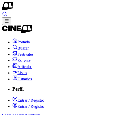
Portada
Buscar
Festivales
Estrenos
Artículos
Listas
Usuarios
Perfil
Entrar / Registro
Entrar / Registro