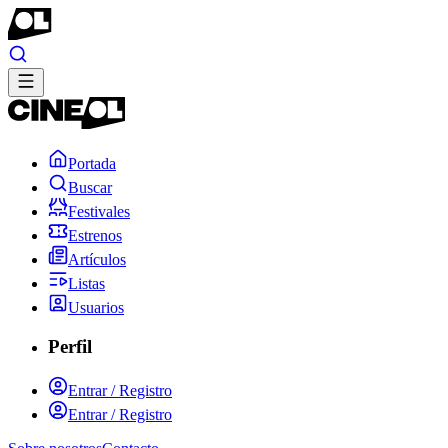
Portada
Buscar
Festivales
Estrenos
Artículos
Listas
Usuarios
Perfil
Entrar / Registro
Entrar / Registro