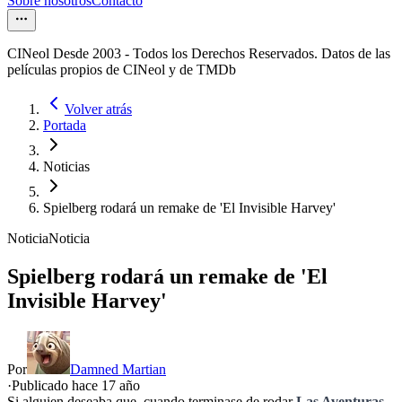
Sobre nosotros
Contacto
CINeol Desde 2003 - Todos los Derechos Reservados. Datos de las
películas propios de CINeol y de TMDb
Volver atrás
Portada
Noticias
Spielberg rodará un remake de 'El Invisible Harvey'
Noticia
Noticia
Spielberg rodará un remake de 'El
Invisible Harvey'
Por
Damned Martian
·
Publicado hace
17 año
Si alguien deseaba que, cuando terminase de rodar
Las Aventuras