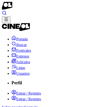
Portada
Buscar
Festivales
Estrenos
Artículos
Listas
Usuarios
Perfil
Entrar / Registro
Entrar / Registro