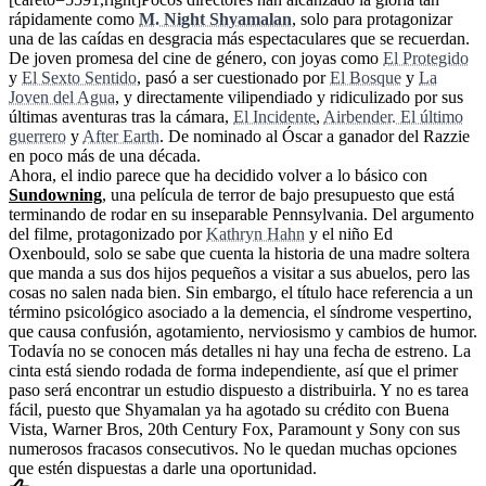
rápidamente como
M. Night Shyamalan
, solo para protagonizar
una de las caídas en desgracia más espectaculares que se recuerdan.
De joven promesa del cine de género, con joyas como
El Protegido
y
El Sexto Sentido
, pasó a ser cuestionado por
El Bosque
y
La
Joven del Agua
, y directamente vilipendiado y ridiculizado por sus
últimas aventuras tras la cámara,
El Incidente
,
Airbender. El último
guerrero
y
After Earth
. De nominado al Óscar a ganador del Razzie
en poco más de una década.
Ahora, el indio parece que ha decidido volver a lo básico con
Sundowning
, una película de terror de bajo presupuesto que está
terminando de rodar en su inseparable Pennsylvania. Del argumento
del filme, protagonizado por
Kathryn Hahn
y el niño Ed
Oxenbould, solo se sabe que cuenta la historia de una madre soltera
que manda a sus dos hijos pequeños a visitar a sus abuelos, pero las
cosas no salen nada bien. Sin embargo, el título hace referencia a un
término psicológico asociado a la demencia, el síndrome vespertino,
que causa confusión, agotamiento, nerviosismo y cambios de humor.
Todavía no se conocen más detalles ni hay una fecha de estreno. La
cinta está siendo rodada de forma independiente, así que el primer
paso será encontrar un estudio dispuesto a distribuirla. Y no es tarea
fácil, puesto que Shyamalan ya ha agotado su crédito con Buena
Vista, Warner Bros, 20th Century Fox, Paramount y Sony con sus
numerosos fracasos consecutivos. No le quedan muchas opciones
que estén dispuestas a darle una oportunidad.