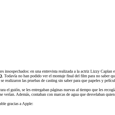
ites insospechados: en una entrevista realizada a la actriz Lizzy Caplan 
D
. Todavía no han podido ver el montaje final del film para no saber que 
e realizaron las pruebas de casting sin saber para que papeles y película
ra el guión, se les entregaban páginas nuevas al tiempo que les recogían
 se verían. Además, contaban con marcas de agua que desvelaban quien e
rable gracias a Apple: