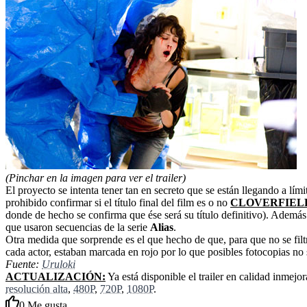
(Pinchar en la imagen para ver el trailer)
El proyecto se intenta tener tan en secreto que se están llegando a lím
prohibido confirmar si el título final del film es o no
CLOVERFIEL
donde de hecho se confirma que ése será su título definitivo). Además s
que usaron secuencias de la serie
Alias
.
Otra medida que sorprende es el que hecho de que, para que no se filtra
cada actor, estaban marcada en rojo por lo que posibles fotocopias no
Fuente:
Uruloki
ACTUALIZACIÓN:
Ya está disponible el trailer en calidad inmejo
resolución alta
,
480P
,
720P
,
1080P
.
0
Me gusta