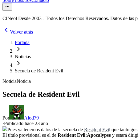
Sobre nosotros
Contacto
CINeol Desde 2003 - Todos los Derechos Reservados. Datos de las 
Volver atrás
Portada
Noticias
Secuela de Resident Evil
Noticia
Noticia
Secuela de Resident Evil
Por
Alod79
·
Publicado hace
23 año
Pues ya tenemos datos de la secuela de
Resident Evil
que tanto gust
El título provisional es el de
Resident Evil:Apocalypse
y estará dirig