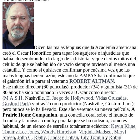
Dicen las malas lenguas que la Academia americana
creó el Oscar Honorífico para tapar los agujeros e injusticias que
había ido sembrando a lo largo de la historia, y que ciertos mitos del
celuloide que se habían ido de vacío siempre tuviesen al menos una
estatuilla. Y como si quisiesen confirmar por enésima vez que las
malas lenguas tienen razón, este año la AMPAS ha confirmado que
el galardón irá a parar al veterano
ROBERT ALTMAN
.
Este mítico director (60 películas), productor (34) y guionista (31) de
80 años ha sido nominado 5 veces al Oscar como director
(
M.A.S.H
, Nashville,
El Juego de Hollywood
,
Vidas Cruzadas
,
Gosford Park
) y otras 2 como productor (Nashville, Gosford Park),
pero nunca se lo ha llevado. Este año veremos su nueva película,
A
Prairie Home Companion
, una comedia coral sobre el mundo de
la radio y la música country para la que se ha rodeado, como es
habitual, de un elenco de estrellas totalmente ecléctico:
Kevin Kline
,
Tommy Lee Jones
,
Woody Harrelson
,
Virginia Madsen
,
Meryl
Streep
,
John C. Reilly
,
Lindsay Lohan
,
Lily Tomlin
y
Robin