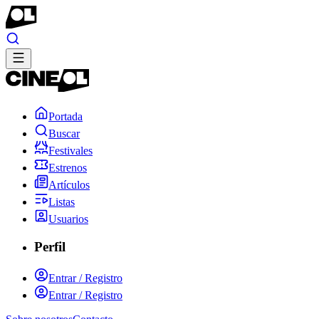
Portada
Buscar
Festivales
Estrenos
Artículos
Listas
Usuarios
Perfil
Entrar / Registro
Entrar / Registro