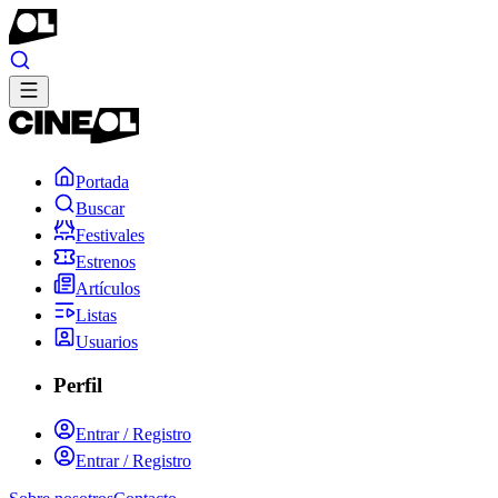
Portada
Buscar
Festivales
Estrenos
Artículos
Listas
Usuarios
Perfil
Entrar / Registro
Entrar / Registro