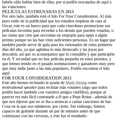
habéis oído hablar bien de ellas, por si podéis rescatarlas de aquí a
las votaciones:
PELÍCULAS ESTRENADAS EN 2013
Por otro lado, también está el hilo For Your Consideration. Al más
puro estilo de la publicidad que los estudios emplean de cara al
Oscar, este es un hueco para que cada cineoliano promocione sus
películas favoritas para recordar a los demás que pueden votarlas, o
las cintas que cree que necesitan un empujón para optar a algún
premio porque no las han visto suficientes personas. Es un lugar que
también puede servir de guía para los visionados de estos primeros
días del año, ya que aglutina lo más destacado y las joyas por
descubrir, así que os aconsejamos que lo consultéis y que participéis
en él. Y recordad que no hay película pequeña en estos premios, y
que hemos tenido en el pasado nominaciones y ganadores muy pero
que muy indie junto a las más populares. Podéis encontrar el hilo
aquí:
FOR YOUR CONSIDERATION 2013
Este año hemos reclutado la ayuda de
Mark Strong
como
motivational speaker
para reclutar más votantes (algo que todos
podéis hacer también con vuestros amigos cinéfilos), porque al
parecer era más fácil contratarle a él que a Pepe Reina - además de
que nos dijeron que no se iba a arrancar a cantar canciones de bar.
Cosa en la que nos mintieron, por cierto. Sin embargo, fuimos
capaces de grabarle durante un par de minutos antes de que
comenzase con las cervezas, y este fue el resultado: