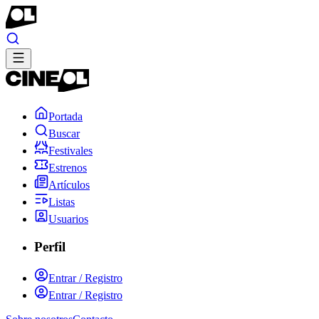
Portada
Buscar
Festivales
Estrenos
Artículos
Listas
Usuarios
Perfil
Entrar / Registro
Entrar / Registro