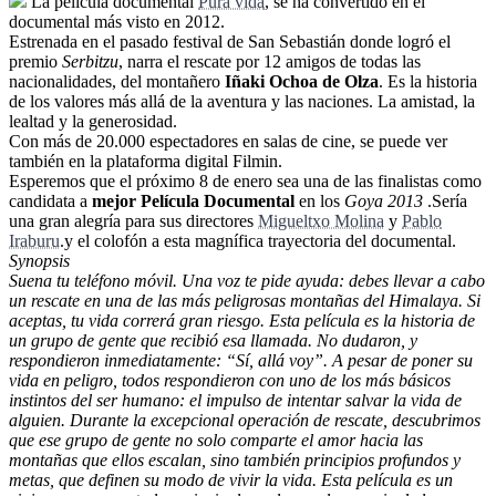
La película documental
Pura vida
, se ha convertido en el
documental más visto en 2012.
Estrenada en el pasado festival de San Sebastián donde logró el
premio
Serbitzu
, narra el rescate por 12 amigos de todas las
nacionalidades, del montañero
Iñaki Ochoa de Olza
. Es la historia
de los valores más allá de la aventura y las naciones. La amistad, la
lealtad y la generosidad.
Con más de 20.000 espectadores en salas de cine, se puede ver
también en la plataforma digital Filmin.
Esperemos que el próximo 8 de enero sea una de las finalistas como
candidata a
mejor Película Documental
en los
Goya 2013
.Sería
una gran alegría para sus directores
Migueltxo Molina
y
Pablo
Iraburu
.y el colofón a esta magnífica trayectoria del documental.
Synopsis
Suena tu teléfono móvil. Una voz te pide ayuda: debes llevar a cabo
un rescate en una de las más peligrosas montañas del Himalaya. Si
aceptas, tu vida correrá gran riesgo. Esta película es la historia de
un grupo de gente que recibió esa llamada. No dudaron, y
respondieron inmediatamente: “Sí, allá voy”. A pesar de poner su
vida en peligro, todos respondieron con uno de los más básicos
instintos del ser humano: el impulso de intentar salvar la vida de
alguien. Durante la excepcional operación de rescate, descubrimos
que ese grupo de gente no solo comparte el amor hacia las
montañas que ellos escalan, sino también principios profundos y
metas, que definen su modo de vivir la vida. Esta película es un