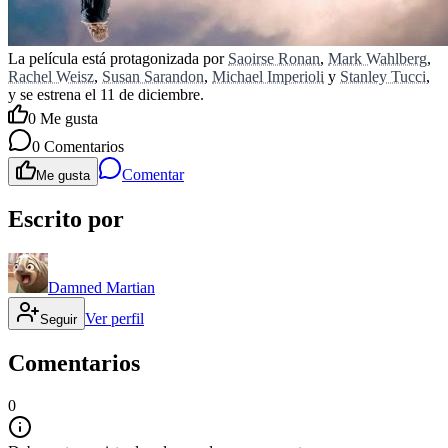
La película está protagonizada por
Saoirse Ronan
,
Mark Wahlberg
,
Rachel Weisz
,
Susan Sarandon
,
Michael Imperioli
y
Stanley Tucci
,
y se estrena el 11 de diciembre.
0
Me gusta
0
Comentarios
Comentar
Me gusta
Escrito por
Damned Martian
Ver perfil
Seguir
Comentarios
0