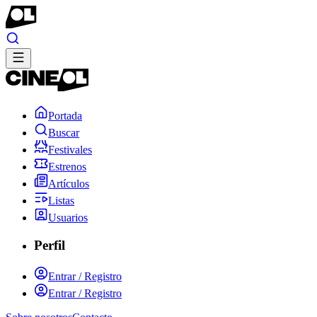
Portada
Buscar
Festivales
Estrenos
Artículos
Listas
Usuarios
Perfil
Entrar / Registro
Entrar / Registro