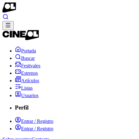
Portada
Buscar
Festivales
Estrenos
Artículos
Listas
Usuarios
Perfil
Entrar / Registro
Entrar / Registro