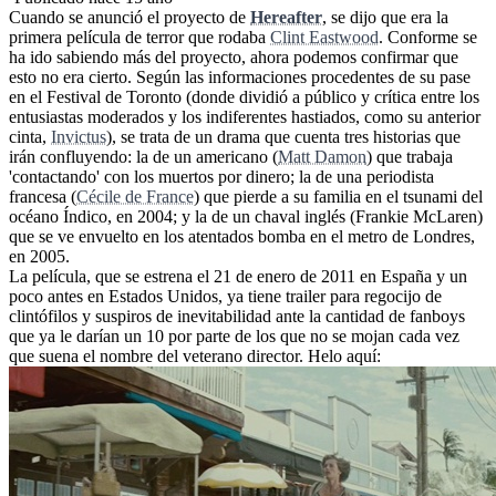
Cuando se anunció el proyecto de
Hereafter
, se dijo que era la
primera película de terror que rodaba
Clint Eastwood
. Conforme se
ha ido sabiendo más del proyecto, ahora podemos confirmar que
esto no era cierto. Según las informaciones procedentes de su pase
en el Festival de Toronto (donde dividió a público y crítica entre los
entusiastas moderados y los indiferentes hastiados, como su anterior
cinta,
Invictus
), se trata de un drama que cuenta tres historias que
irán confluyendo: la de un americano (
Matt Damon
) que trabaja
'contactando' con los muertos por dinero; la de una periodista
francesa (
Cécile de France
) que pierde a su familia en el tsunami del
océano Índico, en 2004; y la de un chaval inglés (Frankie McLaren)
que se ve envuelto en los atentados bomba en el metro de Londres,
en 2005.
La película, que se estrena el 21 de enero de 2011 en España y un
poco antes en Estados Unidos, ya tiene trailer para regocijo de
clintófilos y suspiros de inevitabilidad ante la cantidad de fanboys
que ya le darían un 10 por parte de los que no se mojan cada vez
que suena el nombre del veterano director. Helo aquí: