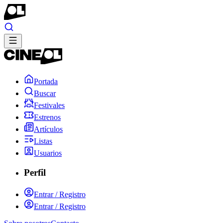
Portada
Buscar
Festivales
Estrenos
Artículos
Listas
Usuarios
Perfil
Entrar / Registro
Entrar / Registro