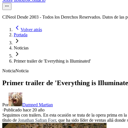
Sobre nosotros
Contacto
CINeol Desde 2003 - Todos los Derechos Reservados. Datos de las 
Volver atrás
Portada
Noticias
Primer trailer de 'Everything is Illuminated'
Noticia
Noticia
Primer trailer de 'Everything is Illuminat
Por
Damned Martian
·
Publicado hace
20 año
Seguimos con trailers. En esta ocasión se trata de la opera prima en la
título de
Jonathan Safran Foer
, que ha sido líder de ventas allá donde