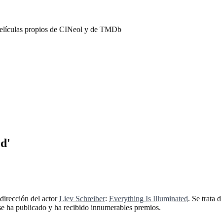
películas propios de CINeol y de TMDb
ed'
 dirección del actor
Liev Schreiber
:
Everything Is Illuminated
. Se trata
 se ha publicado y ha recibido innumerables premios.