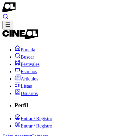
Portada
Buscar
Festivales
Estrenos
Artículos
Listas
Usuarios
Perfil
Entrar / Registro
Entrar / Registro