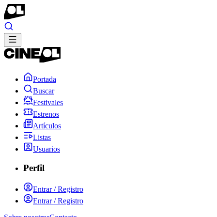
Portada
Buscar
Festivales
Estrenos
Artículos
Listas
Usuarios
Perfil
Entrar / Registro
Entrar / Registro