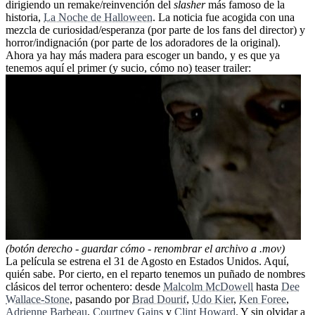
dirigiendo un remake/reinvención del
slasher
más famoso de la
historia,
La Noche de Halloween
. La noticia fue acogida con una
mezcla de curiosidad/esperanza (por parte de los fans del director) y
horror/indignación (por parte de los adoradores de la original).
Ahora ya hay más madera para escoger un bando, y es que ya
tenemos aquí el primer (y sucio, cómo no) teaser trailer:
(botón derecho - guardar cómo - renombrar el archivo a .mov)
La película se estrena el 31 de Agosto en Estados Unidos. Aquí,
quién sabe. Por cierto, en el reparto tenemos un puñado de nombres
clásicos del terror ochentero: desde
Malcolm McDowell
hasta
Dee
Wallace-Stone
, pasando por
Brad Dourif
,
Udo Kier
,
Ken Foree
,
Adrienne Barbeau
,
Courtney Gains
y
Clint Howard
. Y sin olvidar a