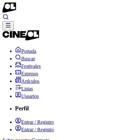
Portada
Buscar
Festivales
Estrenos
Artículos
Listas
Usuarios
Perfil
Entrar / Registro
Entrar / Registro