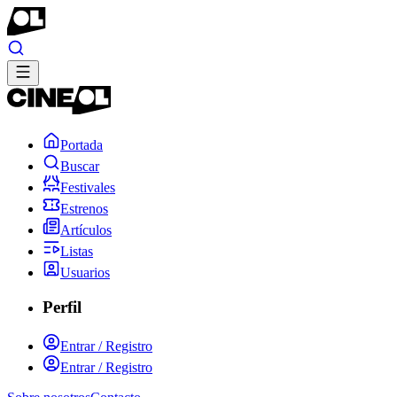
Portada
Buscar
Festivales
Estrenos
Artículos
Listas
Usuarios
Perfil
Entrar / Registro
Entrar / Registro