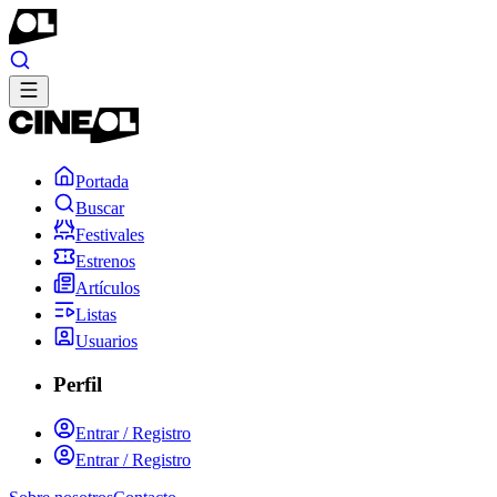
Portada
Buscar
Festivales
Estrenos
Artículos
Listas
Usuarios
Perfil
Entrar / Registro
Entrar / Registro