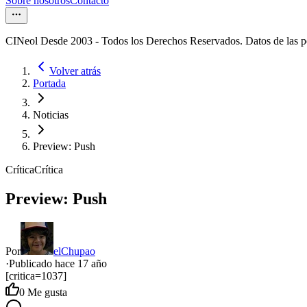
Sobre nosotros
Contacto
CINeol Desde 2003 - Todos los Derechos Reservados. Datos de las 
Volver atrás
Portada
Noticias
Preview: Push
Crítica
Crítica
Preview: Push
Por
elChupao
·
Publicado hace
17 año
[critica=1037]
0
Me gusta