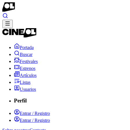
Portada
Buscar
Festivales
Estrenos
Artículos
Listas
Usuarios
Perfil
Entrar / Registro
Entrar / Registro