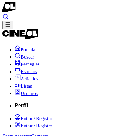
Portada
Buscar
Festivales
Estrenos
Artículos
Listas
Usuarios
Perfil
Entrar / Registro
Entrar / Registro