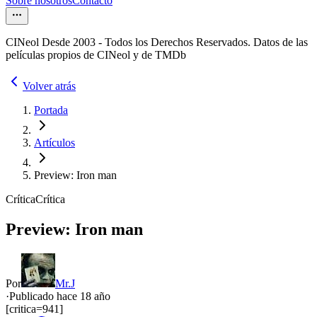
Sobre nosotros
Contacto
CINeol Desde 2003 - Todos los Derechos Reservados. Datos de las
películas propios de CINeol y de TMDb
Volver atrás
Portada
Artículos
Preview: Iron man
Crítica
Crítica
Preview: Iron man
Por
Mr.J
·
Publicado hace
18 año
[critica=941]