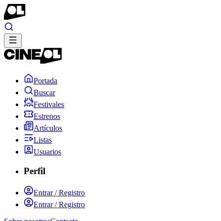
Portada
Buscar
Festivales
Estrenos
Artículos
Listas
Usuarios
Perfil
Entrar / Registro
Entrar / Registro