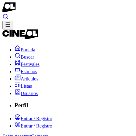
Portada
Buscar
Festivales
Estrenos
Artículos
Listas
Usuarios
Perfil
Entrar / Registro
Entrar / Registro