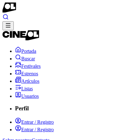
Portada
Buscar
Festivales
Estrenos
Artículos
Listas
Usuarios
Perfil
Entrar / Registro
Entrar / Registro