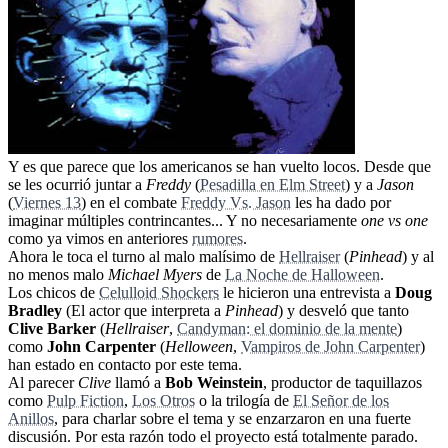
Y es que parece que los americanos se han vuelto locos. Desde que
se les ocurrió juntar a
Freddy
(
Pesadilla en Elm Street
) y a
Jason
(
Viernes 13
) en el combate
Freddy Vs. Jason
les ha dado por
imaginar múltiples contrincantes... Y no necesariamente
one vs one
como ya vimos en anteriores
rumores
.
Ahora le toca el turno al malo malísimo de
Hellraiser
(
Pinhead
) y al
no menos malo
Michael Myers
de
La Noche de Halloween
.
Los chicos de
Celulloid Shockers
le hicieron una entrevista a
Doug
Bradley
(El actor que interpreta a
Pinhead
) y desveló que tanto
Clive Barker
(
Hellraiser
,
Candyman: el dominio de la mente
)
como
John Carpenter
(
Helloween
,
Vampiros de John Carpenter
)
han estado en contacto por este tema.
Al parecer
Clive
llamó a
Bob Weinstein
, productor de taquillazos
como
Pulp Fiction
,
Los Otros
o la trilogía de
El Señor de los
Anillos
, para charlar sobre el tema y se enzarzaron en una fuerte
discusión. Por esta razón todo el proyecto está totalmente parado.