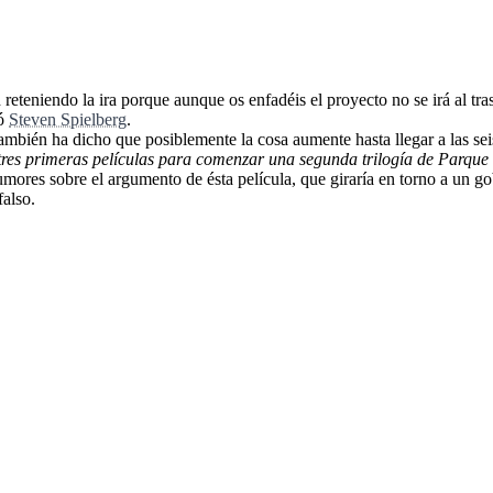
d reteniendo la ira porque aunque os enfadéis el proyecto no se irá al t
zó
Steven Spielberg
.
también ha dicho que posiblemente la cosa aumente hasta llegar a las sei
os tres primeras películas para comenzar una segunda trilogía de Parqu
umores sobre el argumento de ésta película, que giraría en torno a un go
falso.