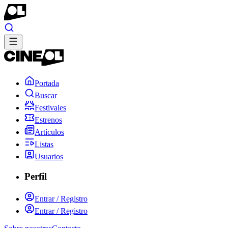
Portada
Buscar
Festivales
Estrenos
Artículos
Listas
Usuarios
Perfil
Entrar / Registro
Entrar / Registro