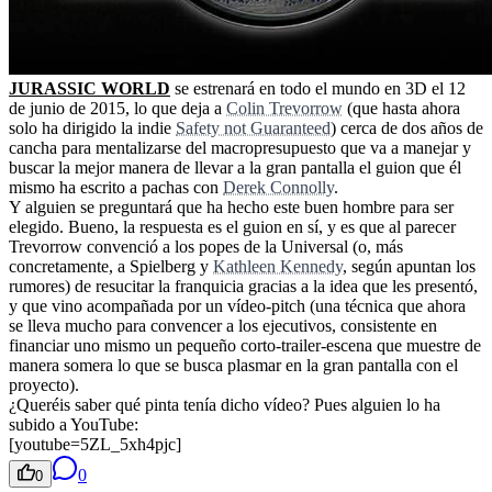
JURASSIC WORLD
se estrenará en todo el mundo en 3D el 12
de junio de 2015, lo que deja a
Colin Trevorrow
(que hasta ahora
solo ha dirigido la indie
Safety not Guaranteed
) cerca de dos años de
cancha para mentalizarse del macropresupuesto que va a manejar y
buscar la mejor manera de llevar a la gran pantalla el guion que él
mismo ha escrito a pachas con
Derek Connolly
.
Y alguien se preguntará que ha hecho este buen hombre para ser
elegido. Bueno, la respuesta es el guion en sí, y es que al parecer
Trevorrow convenció a los popes de la Universal (o, más
concretamente, a Spielberg y
Kathleen Kennedy
, según apuntan los
rumores) de resucitar la franquicia gracias a la idea que les presentó,
y que vino acompañada por un vídeo-pitch (una técnica que ahora
se lleva mucho para convencer a los ejecutivos, consistente en
financiar uno mismo un pequeño corto-trailer-escena que muestre de
manera somera lo que se busca plasmar en la gran pantalla con el
proyecto).
¿Queréis saber qué pinta tenía dicho vídeo? Pues alguien lo ha
subido a YouTube:
[youtube=5ZL_5xh4pjc]
0
0