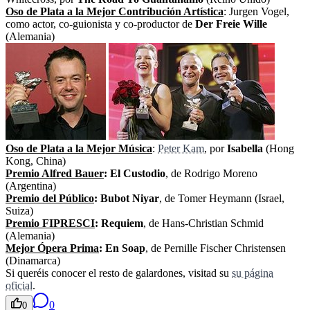
Oso de Plata a la Mejor Contribución Artística
: Jurgen Vogel,
como actor, co-guionista y co-productor de
Der Freie Wille
(Alemania)
Oso de Plata a la Mejor Música
:
Peter Kam
, por
Isabella
(Hong
Kong, China)
Premio Alfred Bauer
: El Custodio
, de Rodrigo Moreno
(Argentina)
Premio del Público
: Bubot Niyar
, de Tomer Heymann (Israel,
Suiza)
Premio FIPRESCI
: Requiem
, de Hans-Christian Schmid
(Alemania)
Mejor Ópera Prima
: En Soap
, de Pernille Fischer Christensen
(Dinamarca)
Si queréis conocer el resto de galardones, visitad su
su página
oficial
.
0
0