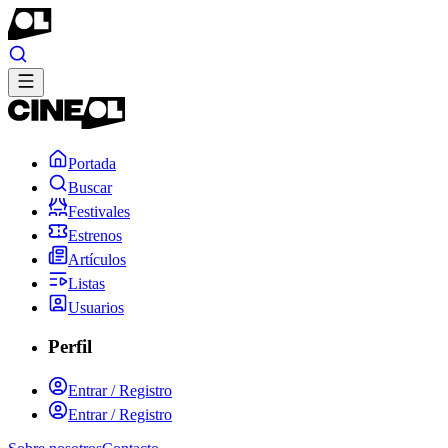
Portada
Buscar
Festivales
Estrenos
Artículos
Listas
Usuarios
Perfil
Entrar / Registro
Entrar / Registro