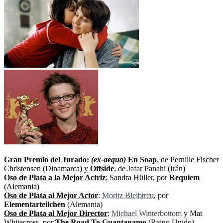
Gran Premio del Jurado
:
(ex-aequo)
En Soap
, de Pernille Fischer
Christensen (Dinamarca) y
Offside
, de Jafar Panahi (Irán)
Oso de Plata a la Mejor Actriz
: Sandra Hüller, por
Requiem
(Alemania)
Oso de Plata al Mejor Actor
:
Moritz Bleibtreu
, por
Elementarteilchen
(Alemania)
Oso de Plata al Mejor Director
:
Michael Winterbottom
y Mat
Whitecross, por
The Road To Guantanamo
(Reino Unido)