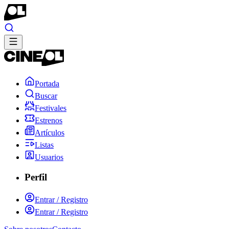
Portada
Buscar
Festivales
Estrenos
Artículos
Listas
Usuarios
Perfil
Entrar / Registro
Entrar / Registro