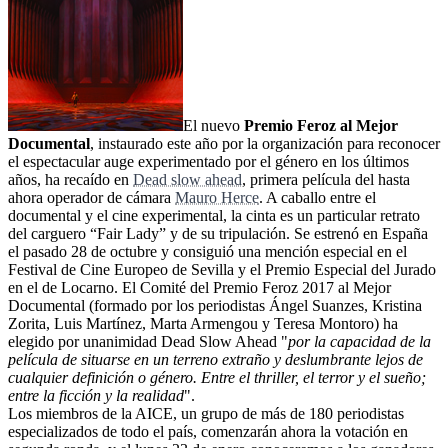
El nuevo
Premio Feroz al Mejor
Documental
, instaurado este año por la organización para reconocer
el espectacular auge experimentado por el género en los últimos
años, ha recaído en
Dead slow ahead
, primera película del hasta
ahora operador de cámara
Mauro Herce
. A caballo entre el
documental y el cine experimental, la cinta es un particular retrato
del carguero “Fair Lady” y de su tripulación. Se estrenó en España
el pasado 28 de octubre y consiguió una mención especial en el
Festival de Cine Europeo de Sevilla y el Premio Especial del Jurado
en el de Locarno. El Comité del Premio Feroz 2017 al Mejor
Documental (formado por los periodistas Ángel Suanzes, Kristina
Zorita, Luis Martínez, Marta Armengou y Teresa Montoro) ha
elegido por unanimidad Dead Slow Ahead "
por la capacidad de la
película de situarse en un terreno extraño y deslumbrante lejos de
cualquier definición o género. Entre el thriller, el terror y el sueño;
entre la ficción y la realidad
".
Los miembros de la AICE, un grupo de más de 180 periodistas
especializados de todo el país, comenzarán ahora la votación en