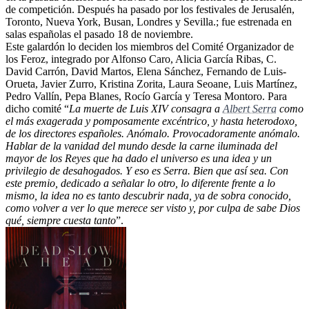
de competición. Después ha pasado por los festivales de Jerusalén,
Toronto, Nueva York, Busan, Londres y Sevilla.; fue estrenada en
salas españolas el pasado 18 de noviembre.
Este galardón lo deciden los miembros del Comité Organizador de
los Feroz, integrado por Alfonso Caro, Alicia García Ribas, C.
David Carrón, David Martos, Elena Sánchez, Fernando de Luis-
Orueta, Javier Zurro, Kristina Zorita, Laura Seoane, Luis Martínez,
Pedro Vallín, Pepa Blanes, Rocío García y Teresa Montoro. Para
dicho comité “
La muerte de Luis XIV
consagra a
Albert Serra
como
el más exagerada y pomposamente excéntrico, y hasta heterodoxo,
de los directores españoles. Anómalo. Provocadoramente anómalo.
Hablar de la vanidad del mundo desde la carne iluminada del
mayor de los Reyes que ha dado el universo es una idea y un
privilegio de desahogados. Y eso es Serra. Bien que así sea. Con
este premio, dedicado a señalar lo otro, lo diferente frente a lo
mismo, la idea no es tanto descubrir nada, ya de sobra conocido,
como volver a ver lo que merece ser visto y, por culpa de sabe Dios
qué, siempre cuesta tanto
”.