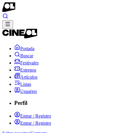
Portada
Buscar
Festivales
Estrenos
Artículos
Listas
Usuarios
Perfil
Entrar / Registro
Entrar / Registro