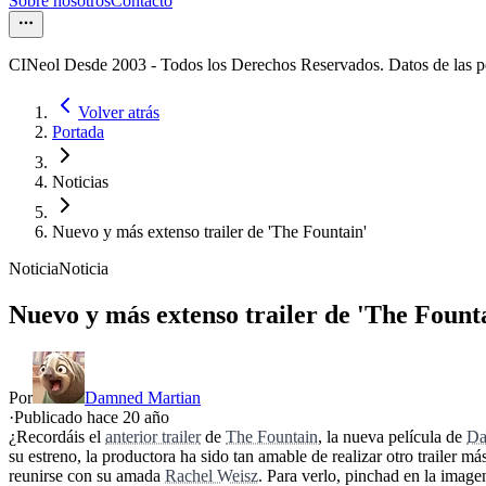
Sobre nosotros
Contacto
CINeol Desde 2003 - Todos los Derechos Reservados. Datos de las 
Volver atrás
Portada
Noticias
Nuevo y más extenso trailer de 'The Fountain'
Noticia
Noticia
Nuevo y más extenso trailer de 'The Fount
Por
Damned Martian
·
Publicado hace
20 año
¿Recordáis el
anterior trailer
de
The Fountain
, la nueva película de
Da
su estreno, la productora ha sido tan amable de realizar otro trailer m
reunirse con su amada
Rachel Weisz
. Para verlo, pinchad en la imag