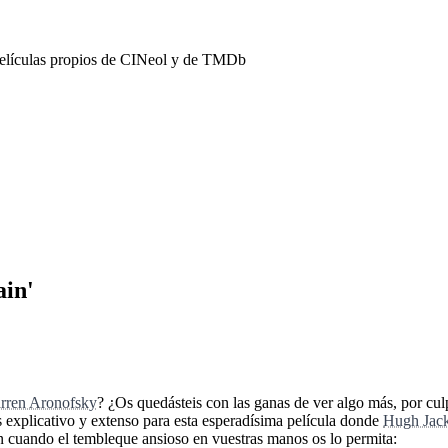
películas propios de CINeol y de TMDb
ain'
rren Aronofsky
? ¿Os quedásteis con las ganas de ver algo más, por 
ás explicativo y extenso para esta esperadísima película donde
Hugh Jac
en cuando el tembleque ansioso en vuestras manos os lo permita: