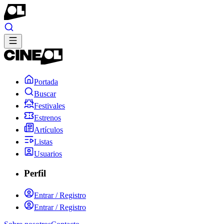
Portada
Buscar
Festivales
Estrenos
Artículos
Listas
Usuarios
Perfil
Entrar / Registro
Entrar / Registro