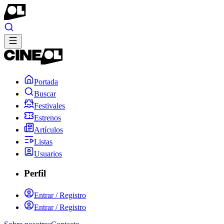
Portada
Buscar
Festivales
Estrenos
Artículos
Listas
Usuarios
Perfil
Entrar / Registro
Entrar / Registro