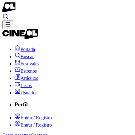
Portada
Buscar
Festivales
Estrenos
Artículos
Listas
Usuarios
Perfil
Entrar / Registro
Entrar / Registro