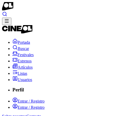
Portada
Buscar
Festivales
Estrenos
Artículos
Listas
Usuarios
Perfil
Entrar / Registro
Entrar / Registro