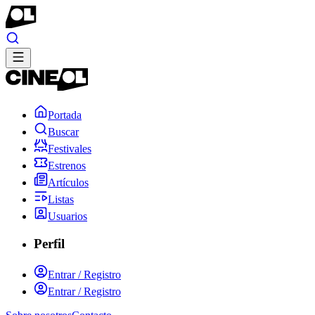
Portada
Buscar
Festivales
Estrenos
Artículos
Listas
Usuarios
Perfil
Entrar / Registro
Entrar / Registro