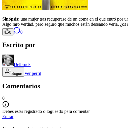
Sinópsis:
una mujer tras recuperase de un coma en el que entró por un
Algo raro verdad, pero seguro que muchos están deseando verla, ¿os s
0
0
Escrito por
Delbruck
Ver perfil
Seguir
Comentarios
0
Debes estar registrado o logueado para comentar
Entrar
Aún no hay comentarios, ¡sé tú el primero!