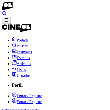
Portada
Buscar
Festivales
Estrenos
Artículos
Listas
Usuarios
Perfil
Entrar / Registro
Entrar / Registro